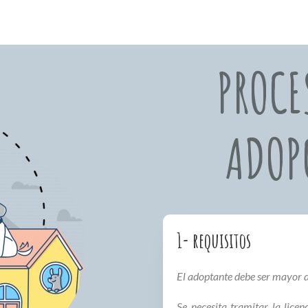
PROCE
ADOP
1- requisitos
El adoptante debe ser mayor 
Se necesita tramitar la lice