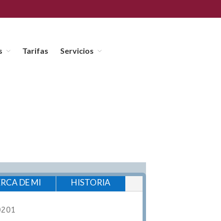
s
Tarifas
Servicios
Animales recien llegados
Adopción de Animales
ramiento
Perros
Gatos
Otros animales para
Adoptar
Pájaro
Pájaro
RCA DE MI
HISTORIA
Campañas
Amigo invisible.
0201
Tarifas