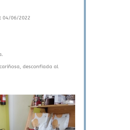
Servicios
Recogida de gatos
o:
04/06/2022
Contacto
a.
cariñosa, desconfiada al