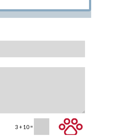
=
SUBMIT
3 + 10