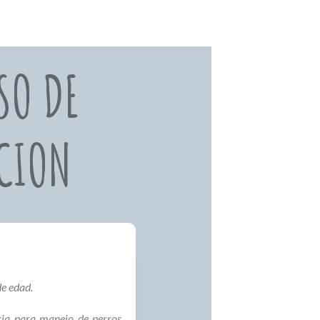
SO DE
CION
de edad.
ncia para manejo de perros