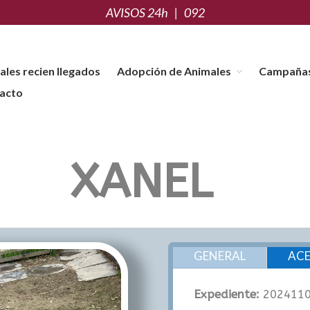
AVISOS 24h | 092
les recien llegados
Adopción de Animales
Campaña
acto
males, localización de animales perdidos, servicios de clínica, educación y adiest
XANEL
GENERAL
ACE
Expediente:
202411