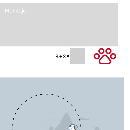
=
SUBMIT
8 + 3