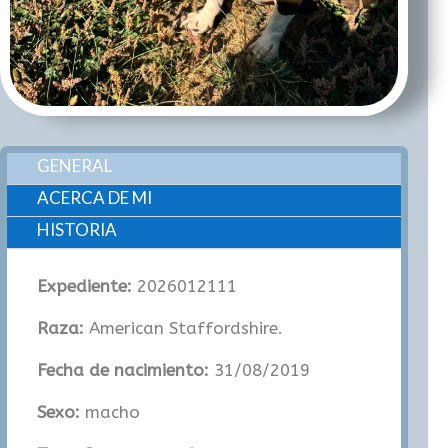
GENERAL
ACERCA DE MI
HISTORIA
Expediente:
2026012111
Raza:
American Staffordshire.
Fecha de nacimiento:
31/08/2019
Sexo:
macho