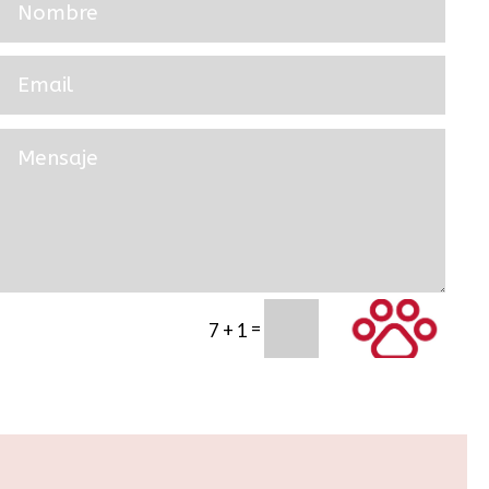
=
SUBMIT
7 + 1